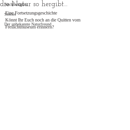
die Natur so hergibt...
Nachhaltigkeit
Eine Fortsetzungsgeschichte
Stories
Könnt Ihr Euch noch an die Quitten vom 
Der unbekannte Naturfreund
Freilichtmuseum erinnern?