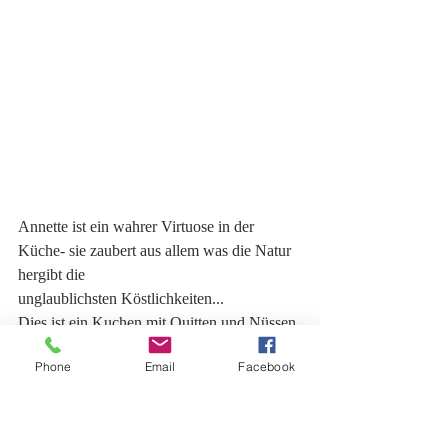
Annette ist ein wahrer Virtuose in der 
Küche- sie zaubert aus allem was die Natur 
hergibt die
unglaublichsten Köstlichkeiten...
Dies ist ein Kuchen mit Quitten und Nüssen 
und.... wer das Rezept wissen möchte kann 
Phone
Email
Facebook
ja
mal hier hinkommen- vielleicht verrät sie es 
Euch ja...