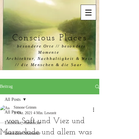
Conscious Places
besondere
Orte
// besondere
Momente
Architektur, Nachhaltigkeit & Wein
// die Menschen & die Saar
Beitrag
All Posts
Simone Grimm
All Posts
3. Okt. 2021
4 Min. Lesezeit
... von Saft und Viez und
Einblicke, Ausblicke
Marmelade und allem was
Besondere Momente